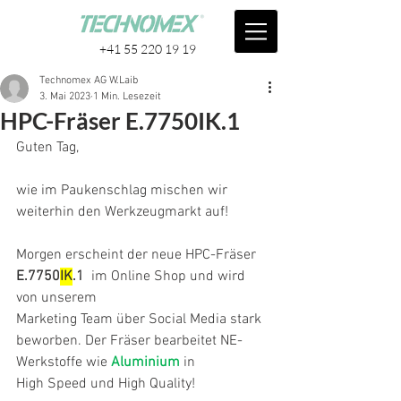
+41 55 220 19 19
Technomex AG W.Laib
3. Mai 2023
1 Min. Lesezeit
​HPC-Fräser E.7750IK.1
​Guten Tag,
wie im Paukenschlag mischen wir 
weiterhin den Werkzeugmarkt auf!
Morgen erscheint der neue ​​HPC-Fräser 
E.7750
IK
.1
  im Online Shop und wird 
von unserem
Marketing Team über Social Media stark 
beworben. Der Fräser bearbeitet NE-
Werkstoffe wie 
Aluminium
 in
High Speed und High Quality!