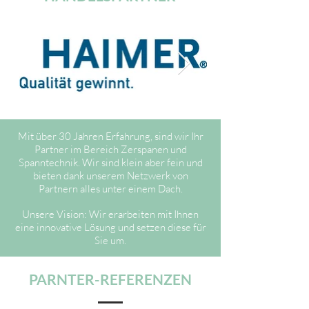
Mit über 30 Jahren Erfahrung, sind wir Ihr
Partner im Bereich Zerspanen und
Spanntechnik. Wir sind klein aber fein und
bieten dank unserem Netzwerk von
Partnern alles unter einem Dach.
Unsere Vision: Wir erarbeiten mit Ihnen
eine innovative Lösung und setzen diese für
Sie um.
PARNTER-REFERENZEN