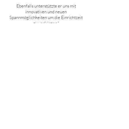
Ebenfalls unterstützte er uns mit
innovativen und neuen
Spannmöglichkeiten um die Einrichtzeit
zu verkürzen.“
Markus Baumgartner
ÜBERZEUGEN SIE SICH
SELBST
LASSEN SIE SICH VON UNS
BERATEN
UND PROFITIEREN SIE VON
UNSERER EXPERTISE